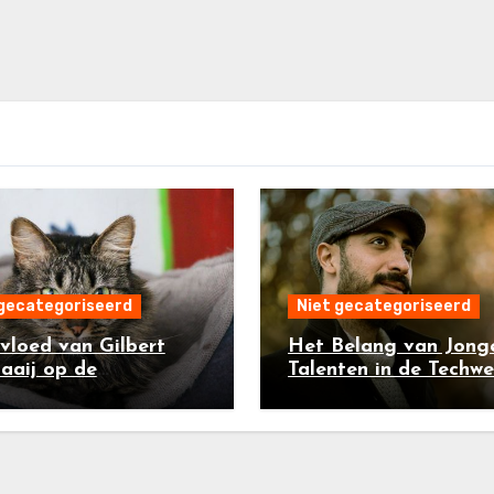
 gecategoriseerd
Niet gecategoriseerd
vloed van Gilbert
Het Belang van Jong
aaij op de
Talenten in de Techwe
ector: Een Overzicht
Een Kijk op Ismael Sa