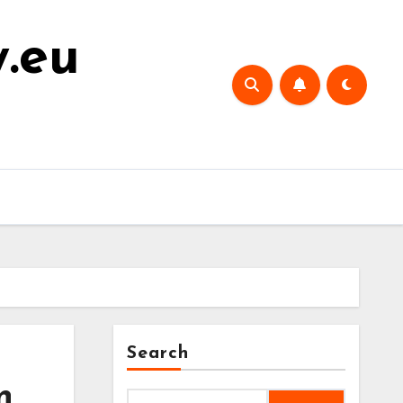
y.eu
Search
n