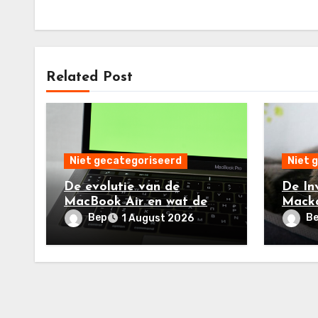
Related Post
Niet gecategoriseerd
Niet 
De evolutie van de
De In
MacBook Air en wat de
Macka
MacBook Air M4 brengt
Techs
Bep
B
1 August 2026