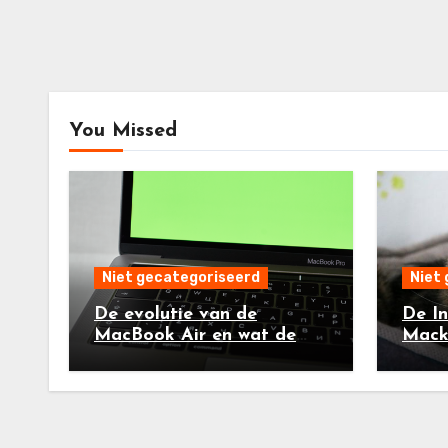
You Missed
Niet gecategoriseerd
Niet
De evolutie van de
De In
MacBook Air en wat de
Mack
MacBook Air M4 brengt
Techs