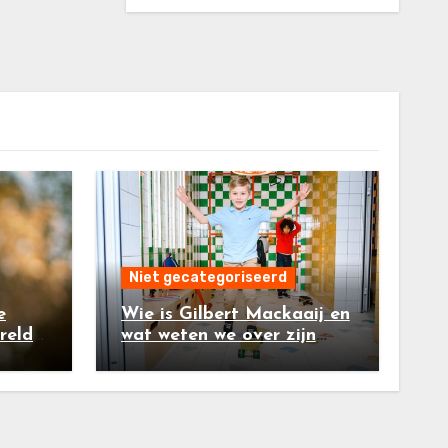
Niet gecategoriseerd
e
Wie is Gilbert Mackaaij en
reld:
wat weten we over zijn
ibari
kinderen?