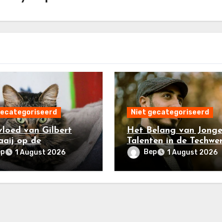
gecategoriseerd
Niet gecategoriseerd
vloed van Gilbert
Het Belang van Jong
aij op de
Talenten in de Techwer
ector: Een Overzicht
Een Kijk op Ismael Sai
ep
Bep
1 August 2026
1 August 2026