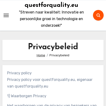
Skip
questforquality.eu
to
"Streven naar kwaliteit: Innovatie en
content
persoonlijke groei in technologie en
onderzoek!"
Privacybeleid
Home
Privacybeleid
Privacy policy
Privacy policy voor questforquality.eu, eigenaar
van questforquality.eu
1) Waarborgen Privacy
Het waarborgen van de privacy van bezoekers van