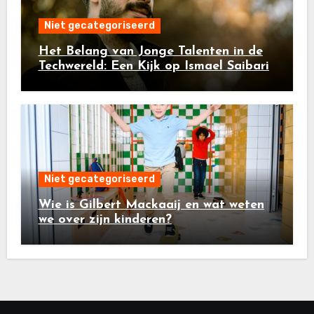
Niet gecategoriseerd
Het Belang van Jonge Talenten in de
Techwereld: Een Kijk op Ismael Saibari
Niet gecategoriseerd
Wie is Gilbert Mackaaij en wat weten
we over zijn kinderen?