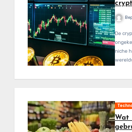
cryp
Be
De cryp
ongeke
niche h
wereld
Techno
Wat 
gebr