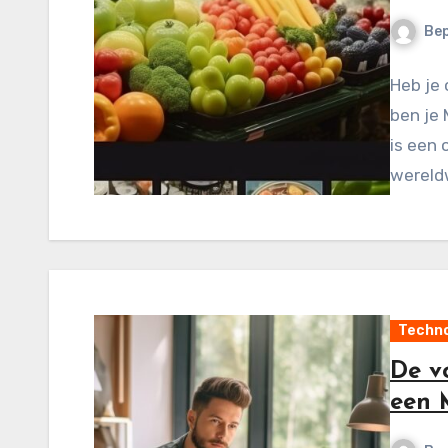
Be
Heb je
ben je
is een
wereldw
Techno
De v
een 