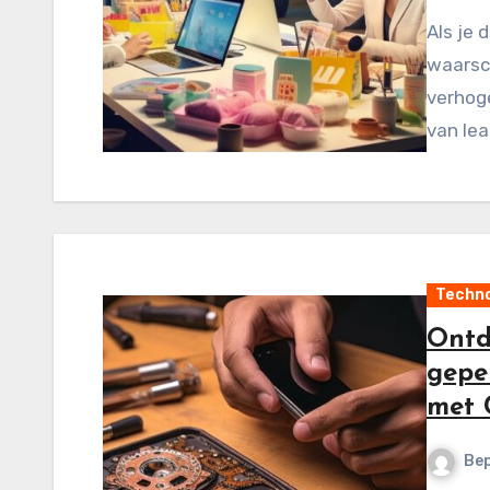
Als je 
waarsch
verhog
van lea
Techno
Ontd
gepe
met 
Be