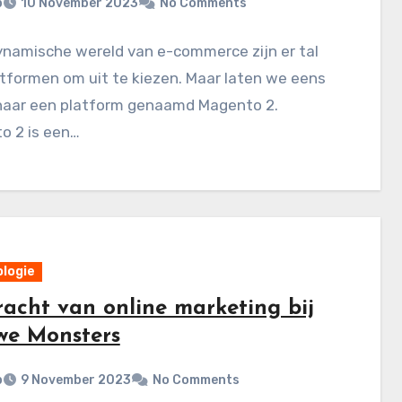
p
10 November 2023
No Comments
ynamische wereld van e-commerce zijn er tal
tformen om uit te kiezen. Maar laten we eens
 naar een platform genaamd Magento 2.
o 2 is een…
logie
racht van online marketing bij
we Monsters
p
9 November 2023
No Comments