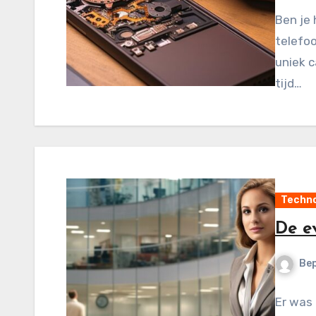
Ben je 
telefoo
uniek c
tijd…
Techno
De e
Be
Er was 