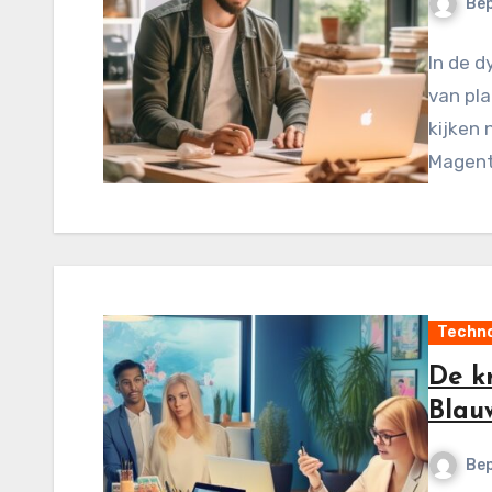
Be
In de d
van pla
kijken
Magent
Techno
De k
Blau
Be