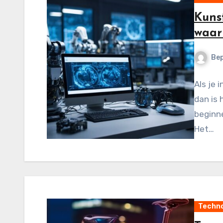
Kunst
waar
Be
Als je 
dan is 
beginne
Het…
Techno