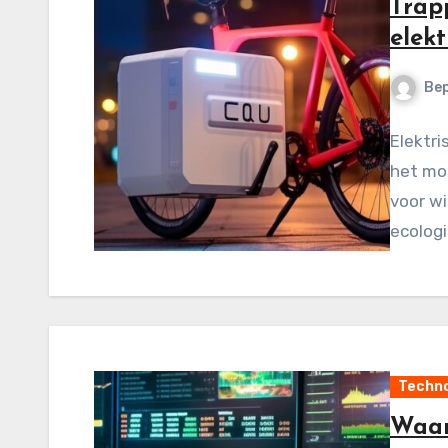
Trap
elekt
Be
Elektri
het mo
voor wi
ecologi
Techno
Waar