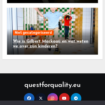
Niet gecategoriseerd
Wie is Gilbert Mackaaij en wat weten
we over zijn kinderen?
questforquality.eu