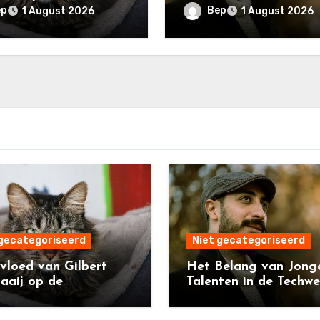
ector: Een Overzicht
Een Kijk op Ismael Sai
ep
Bep
1 August 2026
1 August 2026
 gecategoriseerd
Niet gecategoriseerd
vloed van Gilbert
Het Belang van Jong
aaij op de
Talenten in de Techwe
ector: Een Overzicht
Een Kijk op Ismael Sa