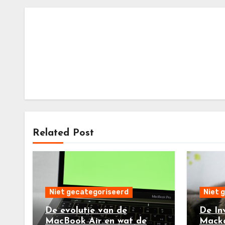
Related Post
Niet gecategoriseerd
Niet 
De evolutie van de
De In
MacBook Air en wat de
Macka