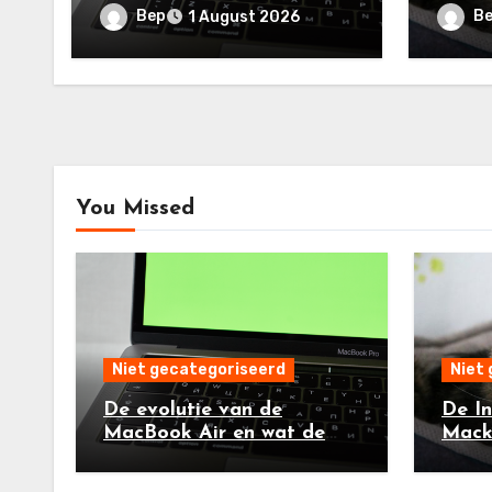
MacBook Air M4 brengt
Techs
Bep
B
1 August 2026
You Missed
Niet gecategoriseerd
Niet
De evolutie van de
De In
MacBook Air en wat de
Mack
MacBook Air M4 brengt
Techs