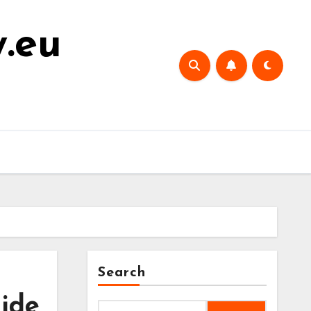
y.eu
Search
ijde