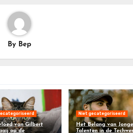
By
Bep
gecategoriseerd
Niet gecategoriseerd
vloed van Gilbert
Het Belang van Jong
aij op de
Talenten in de Techwer