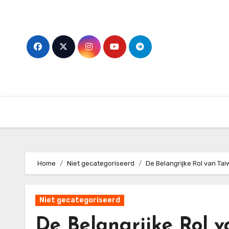
Skip
to
content
Home
Niet gecategoriseerd
De Belangrijke Rol van Tai
Niet gecategoriseerd
De Belangrijke Rol v