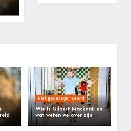
bari
Niet gecategoriseerd
e
Wie is Gilbert Mackaaij en
reld:
wat weten we over zijn
ibari
kinderen?