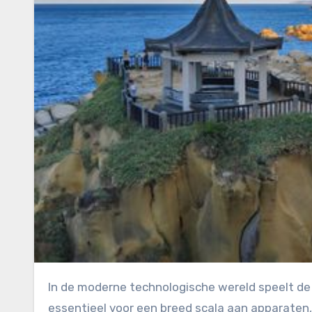
In de moderne technologische wereld speelt de chipindustrie een cruciale rol. Chips, of halfgeleiders, zijn
essentieel voor een breed scala aan apparaten