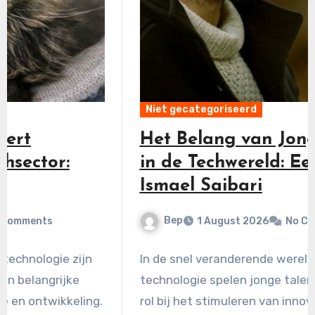
Niet gecategoriseerd
Het Belang van Jonge Talenten
in de Techwereld: Een Kijk op
Ismael Saibari
Bep
1 August 2026
No Comments
In de snel veranderende wereld van
technologie spelen jonge talenten een cruciale
rol bij het stimuleren van innovatie en