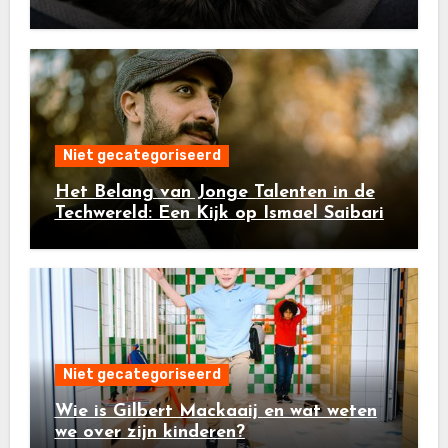
Niet gecategoriseerd
Het Belang van Jonge Talenten in de
Techwereld: Een Kijk op Ismael Saibari
Niet gecategoriseerd
Wie is Gilbert Mackaaij en wat weten
we over zijn kinderen?